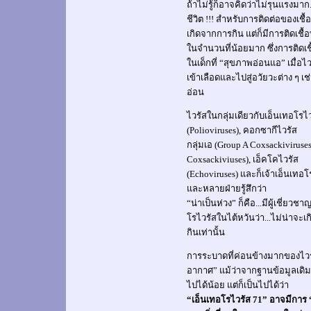
ถ้าไม่รู้ก็อาจคิดว่าไม่รุนแรงมาก.
ชีวิต !!! สำหรับการติดต่อของเชื้
เกิดจากการกิน แต่ก็มีการติดเชื้
ในจำนวนที่น้อยมาก ซึ่งการติดเช
ในเด็กที่ “สุขภาพอ่อนแอ” เมื่อไว
เข้าเลือดและไปสู่อวัยวะต่าง ๆ เช่
อ่อน
ไวรัสในกลุ่มเดียวกับเอ็นเทอโรไวรั
(Polioviruses), คอกซากีไวรัส
กลุ่มเอ (Group A Coxsackiviruses
Coxsackiviuses), เอ็คโคไวรัส
(Echoviruses) และก็เจ้าเอ็นเทอโ
และหลายฝ่ายรู้สึกว่า
“น่าเป็นห่วง” ก็คือ...มีผู้เชี่ย
โรไวรัสในไต้หวันว่า...ไม่น่าจะ
กินเท่านั้น
การระบาดที่ค่อนข้างมากของไวรัส
อากาศ” แม้ว่าจากฐานข้อมูลเดิ
ไปได้น้อย แต่ก็เป็นไปได้ว่า
“เอ็นเทอโรไวรัส 71” อาจมีการ “เ