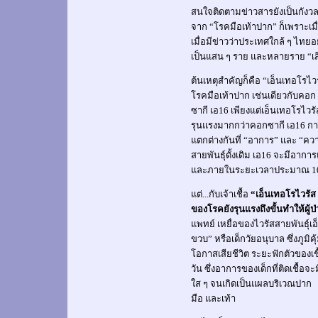
สนใจติดตามข่าวสารยังเป็นกังวล
จาก “โรคมือเท้าปาก” ก็เพราะเ
เมื่อมีข่าวว่าประเทศใกล้ ๆ ไทยอ
เป็นแสน ๆ ราย และหลายราย “เสี
ต้นเหตุสำคัญก็คือ “เอ็นเทอโรไวรัส
โรคมือเท้าปาก เช่นเดียวกับคอก
ซากี เอ16 เพียงแต่เอ็นเทอโรไวร
รุนแรงมากกว่าคอกซากี เอ16 การ
แตกต่างกันที่ “อาการ” และ “ความ
สายพันธุ์ดั้งเดิม เอ16 จะมีอาการ
และภายในระยะเวลาประมาณ 10-1
แต่...กับเจ้าเชื้อ
“เอ็นเทอโรไวรัส
ของโรคยังรุนแรงถึงขั้นทำให้ผู้ป่วย
แพทย์ เหยื่อของไวรัสสายพันธุ์เอ
ขวบ” หรือเด็กวัยอนุบาล ซึ่งภูมิคุ
โอกาสเสียชีวิต ระยะฟักตัวของเ
วัน ซึ่งอาการของเด็กที่ติดเชื้อจ
ใส ๆ จนเกิดเป็นแผลบริเวณปาก
มือ และเท้า