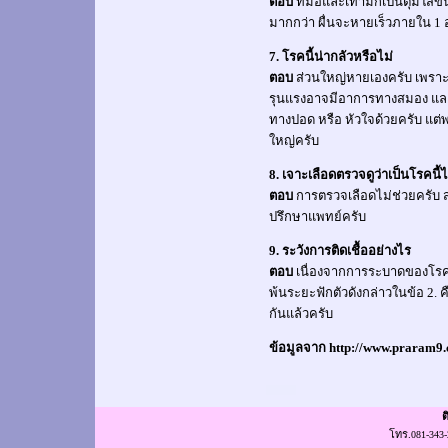
ตอบ
ที่มือและเท้ามักเป็นตุ่มใสข
มากกว่า ผื่นจะหายเร็วภายใน 1 อ
7. โรคนี้น่ากลัวหรือไม่
ตอบ
ส่วนใหญ่หายเองครับ เพราะไ
รุนแรงอาจมีอาการทางสมอง และ
ทางปอด หรือ หัวใจด้วยครับ แต่
ใหญ่ครับ
8. เจาะเลือดตรวจดูว่าเป็นโรคนี้ไ
ตอบ
การตรวจเลือดไม่ช่วยครับ 
ปรึกษาแพทย์ครับ
9. ระวังการติดเชื้ออย่างไร
ตอบ
เนื่องจากการระบาดของโรคนี
พ้นระยะฟักตัวดังกล่าวในข้อ 2. คื
กันแล้วครับ
ข้อมูลจาก http://www.praram9
ต
โทร.
081-343