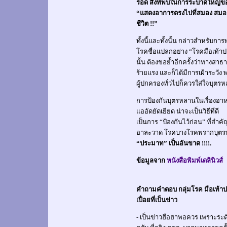
รอด สิ่งที่พบในการระบาดใหญ่ของ 
“แสดงอาการตรงไปที่สมอง สมองอัก
ชีวิต !!”
ทั้งนี้และทั้งนั้น กล่าวสำหรับก
โรคชื่อแปลกอย่าง “โรคมือเท้า
นั้น ต้องขอย้ำอีกครั้งว่าทางสาธา
ร้ายแรง และก็ได้มีการเฝ้าระวั
ผู้ปกครองทั่วไปก็ควรใส่ใจบุตร
การป้องกันบุตรหลานในเรื่องอาหา
แออัดยัดเยียด น่าจะเป็นวิธีที่ดี
เป็นการ “ป้องกันไว้ก่อน” ที่ส
อาละวาด โรคบางโรคพรากบุตรห
“ประมาท” เป็นอันขาด !!!!.
ข้อมูลจาก
หนังสือพิมพ์เดลินิวส์
คำถามคำตอบ กลุ่มโรค มือเท้า
เปื่อยที่เป็นข่าว
- เป็นข่าวฮือฮาพอควร เพราะระดับป