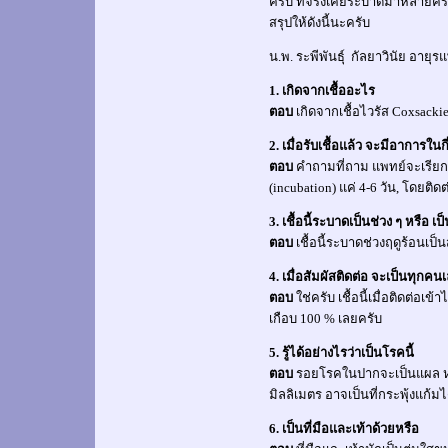
ครับ ที่จริงเคยระบาดมาหลายครั้งแ
สรุปให้ดังนี้นะครับ
น.พ. ระพีพันธุ์ กัลยาวินัย อาย
1. เกิดจากเชื้ออะไร
ตอบ
เกิดจากเชื้อไวรัส
Coxsackie
2.
เมื่อรับเชื้อแล้ว จะมีอาการใน
ตอบ
คำถามที่ถาม แพทย์จะเรียกว่า
(incubation)
แค่
4-6
วัน
,
โดยติด
3.
เชื้อนี้ระบาดเป็นช่วง ๆ หรือ เป
ตอบ
เชื้อนี้ระบาดช่วงฤดูร้อนเป
4.
เมื่อสัมผัสติดต่อ จะเป็นทุกคน
ตอบ
ใช่ครับ เชื้อนี้เมื่อติดต่อ
เกือบ
100 %
เลยครับ
5. รู้ได้อย่างไรว่าเป็นโรคนี้
ตอบ
รอยโรคในปากจะเป็นแผล หร
มิลลิเมตร อาจเป็นที่กระพุ้งแก้มไ
6. เป็นที่มือและเท้าด้วยหรือ